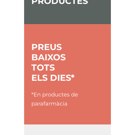
PRODUCTES
PREUS
BAIXOS
TOTS
ELS DIES*
*En productes de
parafarmàcia