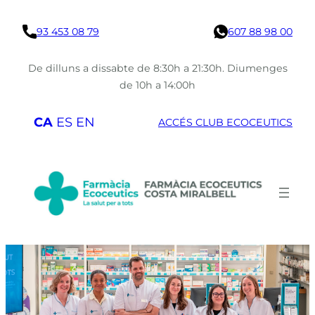
Vés
93 453 08 79
607 88 98 00
al
contingut
De dilluns a dissabte de 8:30h a 21:30h. Diumenges
de 10h a 14:00h
CA
ES
EN
ACCÉS CLUB ECOCEUTICS