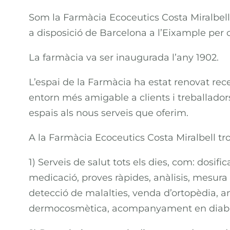
Som la Farmàcia Ecoceutics Costa Miralbel
a disposició de Barcelona a l’Eixample per of
La farmàcia va ser inaugurada l’any 1902.
L’espai de la Farmàcia ha estat renovat rec
entorn més amigable a clients i treballadors
espais als nous serveis que oferim.
A la Farmàcia Ecoceutics Costa Miralbell tr
1) Serveis de salut tots els dies, com: dosific
medicació, proves ràpides, anàlisis, mesura d
detecció de malalties, venda d’ortopèdia, anàl
dermocosmètica, acompanyament en diabe