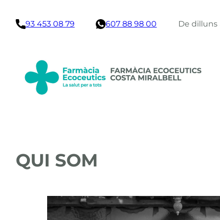
Vés
93 453 08 79
607 88 98 00
De dilluns
al
contingut
QUI SOM