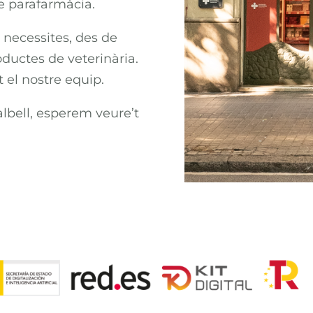
de parafarmàcia.
e necessites, des de
oductes de veterinària.
 el nostre equip.
albell, esperem veure’t