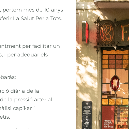
l, portem més de 10 anys
erir La Salut Per a Tots.
entment per facilitar un
, i per adequar els
obaràs:
ació diària de la
e la pressió arterial,
isi capil·lar i
tis.