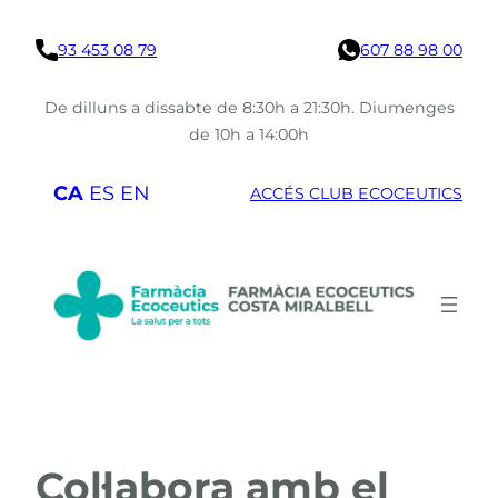
Vés
93 453 08 79
607 88 98 00
al
contingut
De dilluns a dissabte de 8:30h a 21:30h. Diumenges
de 10h a 14:00h
CA
ES
EN
ACCÉS CLUB ECOCEUTICS
Col·labora amb el