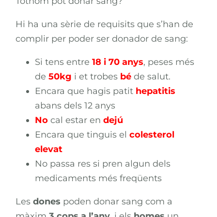
Tothom pot donar sang?
Hi ha una sèrie de requisits que s’han de
complir per poder ser donador de sang:
Si tens entre
18 i 70 anys
, peses més
de
50kg
i et trobes
bé
de salut.
Encara que hagis patit
hepatitis
abans dels 12 anys
No
cal estar en
dejú
Encara que tinguis el
colesterol
elevat
No passa res si pren algun dels
medicaments més freqüents
Les
dones
poden donar sang com a
màxim
3 cops a l’any
, i els
homes
un