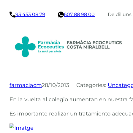
Vés
93 453 08 79
607 88 98 00
De dilluns
al
contingut
farmaciacm
28/10/2013
Categories:
Uncatego
En la vuelta al colegio aumentan en nuestra f
Es importante realizar un tratamiento adecuado