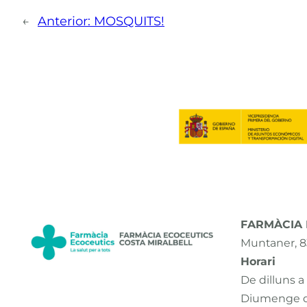
←
Anterior:
MOSQUITS!
FARMÀCIA E
Muntaner, 8
Horari
De dilluns a
Diumenge d