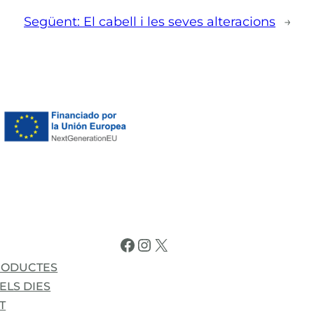
Següent:
El cabell i les seves alteracions
→
Facebook
Instagram
X
RODUCTES
ELS DIES
T