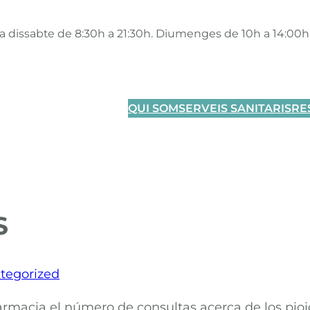
 a dissabte de 8:30h a 21:30h. Diumenges de 10h a 14:00h
QUI SOM
SERVEIS SANITARIS
RE
S
tegorized
armacia el número de consultas acerca de los pioj