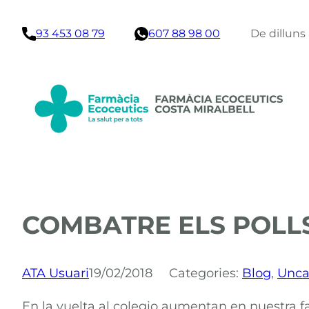
Vés
93 453 08 79
607 88 98 00
De dilluns
al
contingut
COMBATRE ELS POLL
ATA Usuari
19/02/2018
Categories:
Blog
, 
Unca
En la vuelta al colegio aumentan en nuestra f