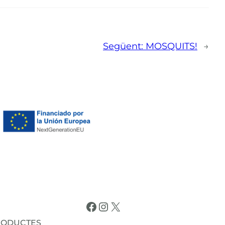
Següent:
MOSQUITS!
→
Facebook
Instagram
X
RODUCTES