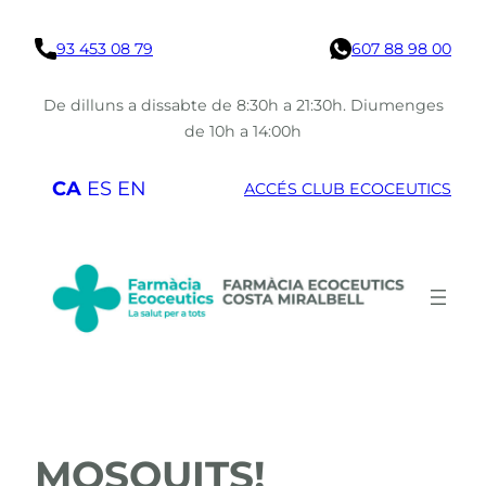
Vés
93 453 08 79
607 88 98 00
al
contingut
De dilluns a dissabte de 8:30h a 21:30h. Diumenges
de 10h a 14:00h
CA
ES
EN
ACCÉS CLUB ECOCEUTICS
MOSQUITS!