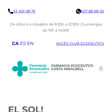
Vés
93 453 08 79
607 88 98 00
al
contingut
De dilluns a dissabte de 8:30h a 21:30h. Diumenges
de 10h a 14:00h
CA
ES
EN
ACCÉS CLUB ECOCEUTICS
EL SOL!