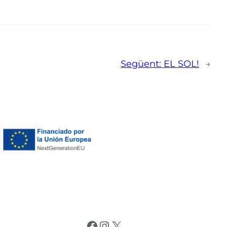
Següent:
EL SOL!
→
Facebook
Instagram
X