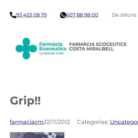
Vés
93 453 08 79
607 88 98 00
De dilluns
al
contingut
Grip!!
farmaciacm
22/11/2012
Categories:
Uncatego