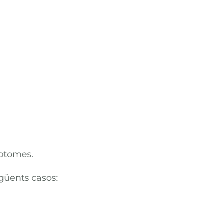
mptomes.
güents casos: