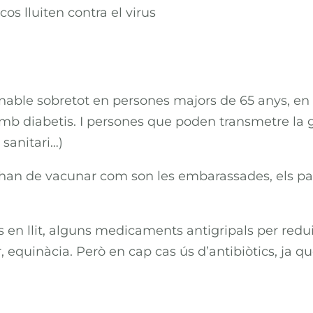
os lluiten contra el virus
anable sobretot en persones majors de 65 anys, e
mb diabetis. I persones que poden transmetre la g
 sanitari…)
an de vacunar com son les embarassades, els paci
 en llit, alguns medicaments antigripals per redui
equinàcia. Però en cap cas ús d’antibiòtics, ja qu