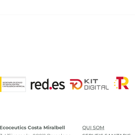
coceutics Costa Miralbell
QUI SOM